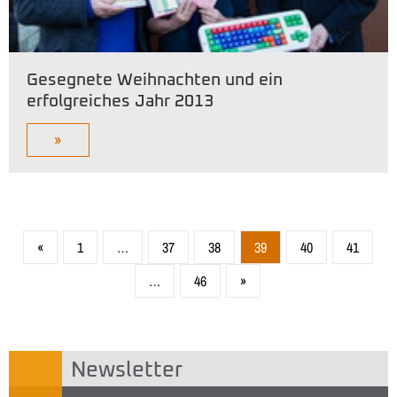
Gesegnete Weihnachten und ein
erfolgreiches Jahr 2013
»
«
1
…
37
38
39
40
41
…
46
»
Newsletter