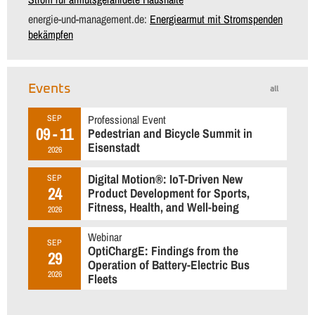
energie-und-management.de:
Energiearmut mit Stromspenden
bekämpfen
Events
all
Professional Event
SEP
09 - 11
Pedestrian and Bicycle Summit in
Eisenstadt
2026
Digital Motion®: IoT-Driven New
SEP
24
Product Development for Sports,
Fitness, Health, and Well-being
2026
Webinar
SEP
OptiChargE: Findings from the
29
Operation of Battery-Electric Bus
2026
Fleets