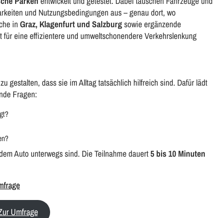
ische Parken
entwickelt und getestet. Dabei tauschen Fahrzeuge und
gbarkeiten und Nutzungsbedingungen aus – genau dort, wo
che in
Graz, Klagenfurt und Salzburg
sowie ergänzende
lt für eine effizientere und umweltschonendere Verkehrslenkung
 gestalten, dass sie im Alltag tatsächlich hilfreich sind. Dafür lädt
ende Fragen:
gt?
en?
t dem Auto unterwegs sind. Die Teilnahme dauert
5 bis 10 Minuten
umfrage
Zur Umfrage