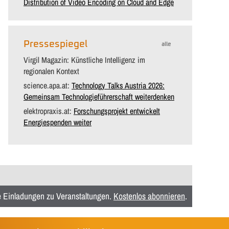
Distribution of Video Encoding on Cloud and Edge
Pressespiegel
alle
Virgil Magazin: Künstliche Intelligenz im
regionalen Kontext
science.apa.at:
Technology Talks Austria 2026:
Gemeinsam Technologieführerschaft weiterdenken
elektropraxis.at:
Forschungsprojekt entwickelt
Energiespenden weiter
ie Einladungen zu Veranstaltungen.
Kostenlos abonnieren
.