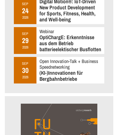
Digital Motion®: IoT-Driven
SEP
New Product Development
24
for Sports, Fitness, Health,
2026
and Well-being
Webinar
SEP
OptiChargE: Erkenntnisse
29
aus dem Betrieb
2026
batterieelektischer Busflotten
Open Innovation-Talk + Business
SEP
Speednetworking
30
(KI-)Innovationen für
2026
Bergbahnbetriebe