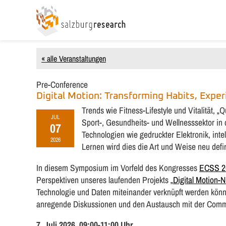
« alle Veranstaltungen
Pre-Conference
Digital Motion: Transforming Habits, Exper
Trends wie Fitness-Lifestyle und Vitalität, 
JUL
Sport-, Gesundheits- und Wellnesssektor in
07
Technologien wie gedruckter Elektronik, intel
2026
Lernen wird dies die Art und Weise neu defi
In diesem Symposium im Vorfeld des Kongresses
ECSS 20
Perspektiven unseres laufenden Projekts „
Digital Motion-
Technologie und Daten miteinander verknüpft werden könne
anregende Diskussionen und den Austausch mit der Comm
7. Juli 2026, 09:00-11:00 Uhr