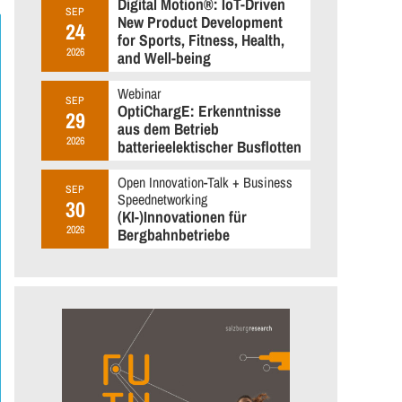
Digital Motion®: IoT-Driven
SEP
New Product Development
24
for Sports, Fitness, Health,
2026
and Well-being
Webinar
SEP
OptiChargE: Erkenntnisse
29
aus dem Betrieb
2026
batterieelektischer Busflotten
Open Innovation-Talk + Business
SEP
Speednetworking
30
(KI-)Innovationen für
2026
Bergbahnbetriebe