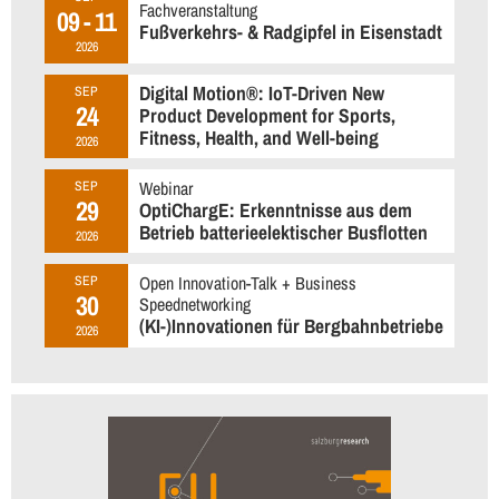
Fachveranstaltung
09 - 11
Fußverkehrs- & Radgipfel in Eisenstadt
2026
Digital Motion®: IoT-Driven New
SEP
24
Product Development for Sports,
Fitness, Health, and Well-being
2026
Webinar
SEP
29
OptiChargE: Erkenntnisse aus dem
Betrieb batterieelektischer Busflotten
2026
Open Innovation-Talk + Business
SEP
30
Speednetworking
(KI-)Innovationen für Bergbahnbetriebe
2026