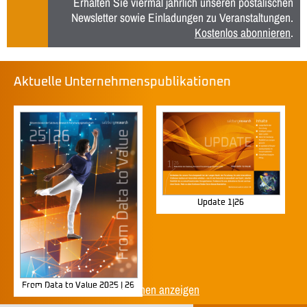
Erhalten Sie viermal jährlich unseren postalischen
Newsletter sowie Einladungen zu Veranstaltungen.
Kostenlos abonnieren
.
Aktuelle Unternehmenspublikationen
Update 1|26
From Data to Value 2025 | 26
Alle Unternehmenspublikationen anzeigen