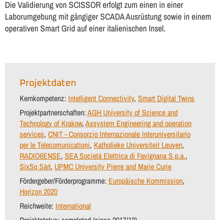
Die Validierung von SCISSOR erfolgt zum einen in einer
Laborumgebung mit gängiger SCADA Ausrüstung sowie in einem
operativen Smart Grid auf einer italienischen Insel.
Projektdaten
Kernkompetenz:
Intelligent Connectivity
,
Smart Digital Twins
Projektpartnerschaften:
AGH University of Science and
Technology of Krakow
,
Assystem Engineering and operation
services
,
CNIT - Consorzio Internazionale Interuniversitario
per le Telecomunicationi
,
Katholieke Universiteit Leuven
,
RADIO6ENSE
,
SEA Società Elettrica di Favignana S.p.a.
,
SixSq Sàrl
,
UPMC University Pierre and Marie Curie
Fördergeber/Förderprogramme:
Europäische Kommission
,
Horizon 2020
Reichweite:
International
Projektstatus:
completed (since 2017/12)