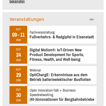
bekämpfen
Veranstaltungen
alle
SEP
Fachveranstaltung
09 - 11
Fußverkehrs- & Radgipfel in Eisenstadt
2026
Digital Motion®: IoT-Driven New
SEP
24
Product Development for Sports,
Fitness, Health, and Well-being
2026
Webinar
SEP
29
OptiChargE: Erkenntnisse aus dem
Betrieb batterieelektischer Busflotten
2026
Open Innovation-Talk + Business
SEP
30
Speednetworking
(KI-)Innovationen für Bergbahnbetriebe
2026