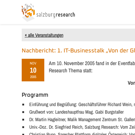
« alle Veranstaltungen
Nachbericht: 1. IT-Businesstalk „Von der 
Am 10. November 2005 fand in der Eventfabri
NOV
10
Research Thema statt:
2005
Von
Programm
Einführung und Begrüßung: Geschäftsführer Richard Wein, n
Grußwort von: Landeshauptfrau Mag. Gabi Burgstaller
Dr. Martin Hagleitner, Malik Management Zentrum St. Galle
Univ.-Doz. Dr. Siegfried Reich, Salzburg Research: Vom Z
Christian Rupp, Sprecher Plattform digitales Österreich: V