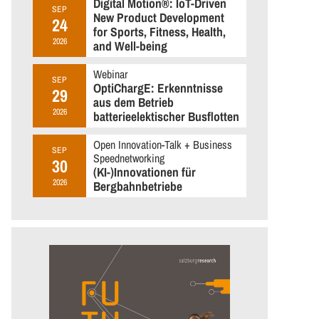
Digital Motion®: IoT-Driven
SEP
New Product Development
24
for Sports, Fitness, Health,
2026
and Well-being
Webinar
SEP
OptiChargE: Erkenntnisse
29
aus dem Betrieb
2026
batterieelektischer Busflotten
Open Innovation-Talk + Business
SEP
Speednetworking
30
(KI-)Innovationen für
2026
Bergbahnbetriebe