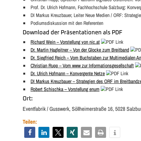
Prof. Dr. Ulrich Hofmann, Fachhochschule Salzburg: Konver
DI Markus Kreuzbauer, Leiter Neue Medien / ORF: Strategie
Podiumsdiskussion mit den Referenten
Download der Präsentationen als PDF
Richard Wein – Vorstellung von nic.at
Dr. Martin Hagleitner – Von der Glocke zum Breitband
Dr. Siegfried Reich – Vom Buchstaben zur Multimedialen 
Christian Rupp – Vom www zur Informationsgesellschaft
Dr. Ulrich Hofmann – Konvergente Netze
DI Markus Kreuzbauer – Strategien des ORF im Breitbandzei
Robert Schischka – Vorstellung enum
Ort:
Eventfabrik / Gusswerk, Söllheimerstraße 16, 5028 Salzbu
Teilen: