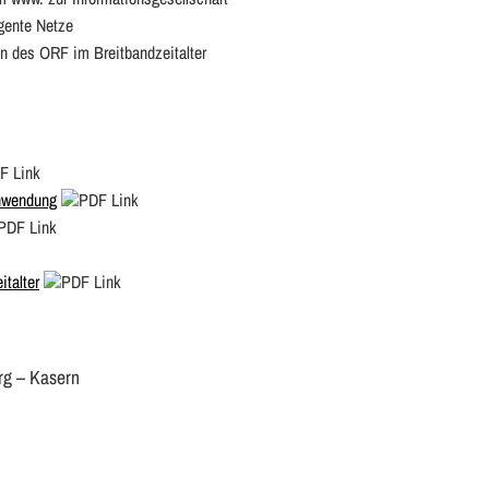
gente Netze
n des ORF im Breitbandzeitalter
Anwendung
talter
rg – Kasern