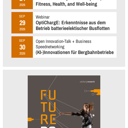
Fitness, Health, and Well-being
2026
Webinar
SEP
29
OptiChargE: Erkenntnisse aus dem
Betrieb batterieelektischer Busflotten
2026
Open Innovation-Talk + Business
SEP
30
Speednetworking
(KI-)Innovationen für Bergbahnbetriebe
2026