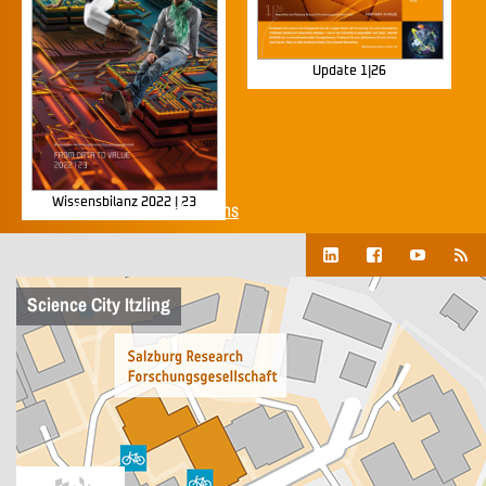
Update 1|26
Wissensbilanz 2022 | 23
Show all corporate publications
Science City Itzling