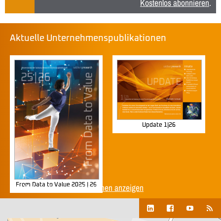
Kostenlos abonnieren
.
Aktuelle Unternehmenspublikationen
Update 1|26
From Data to Value 2025 | 26
Alle Unternehmenspublikationen anzeigen