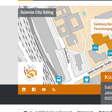
Science City Itzling
Ko
Salz
Jako
5020