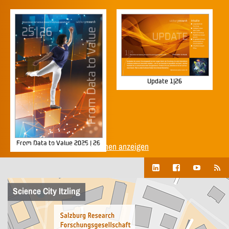
Update 1|26
From Data to Value 2025 | 26
Alle Unternehmenspublikationen anzeigen
Science City Itzling