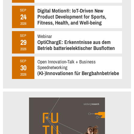
Digital Motion®: IoT-Driven New
SEP
24
Product Development for Sports,
Fitness, Health, and Well-being
2026
Webinar
SEP
29
OptiChargE: Erkenntnisse aus dem
Betrieb batterieelektischer Busflotten
2026
Open Innovation-Talk + Business
SEP
30
Speednetworking
(KI-)Innovationen für Bergbahnbetriebe
2026