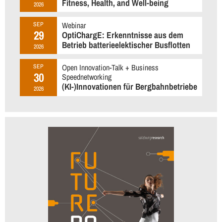
Fitness, Health, and Well-being
2026
Webinar
SEP
29
OptiChargE: Erkenntnisse aus dem
Betrieb batterieelektischer Busflotten
2026
Open Innovation-Talk + Business
SEP
30
Speednetworking
(KI-)Innovationen für Bergbahnbetriebe
2026