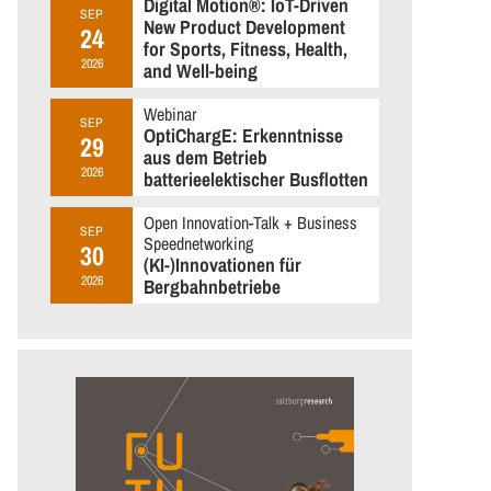
Digital Motion®: IoT-Driven
SEP
New Product Development
24
for Sports, Fitness, Health,
2026
and Well-being
Webinar
SEP
OptiChargE: Erkenntnisse
29
aus dem Betrieb
2026
batterieelektischer Busflotten
Open Innovation-Talk + Business
SEP
Speednetworking
30
(KI-)Innovationen für
2026
Bergbahnbetriebe