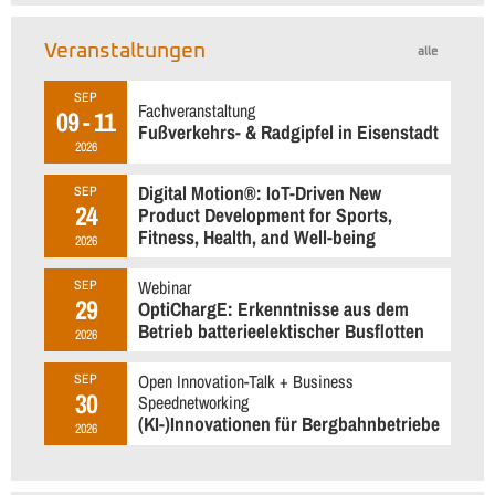
Veranstaltungen
alle
SEP
Fachveranstaltung
09 - 11
Fußverkehrs- & Radgipfel in Eisenstadt
2026
Digital Motion®: IoT-Driven New
SEP
24
Product Development for Sports,
Fitness, Health, and Well-being
2026
Webinar
SEP
29
OptiChargE: Erkenntnisse aus dem
Betrieb batterieelektischer Busflotten
2026
Open Innovation-Talk + Business
SEP
30
Speednetworking
(KI-)Innovationen für Bergbahnbetriebe
2026