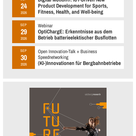
24
Product Development for Sports,
Fitness, Health, and Well-being
2026
Webinar
SEP
29
OptiChargE: Erkenntnisse aus dem
Betrieb batterieelektischer Busflotten
2026
Open Innovation-Talk + Business
SEP
30
Speednetworking
(KI-)Innovationen für Bergbahnbetriebe
2026