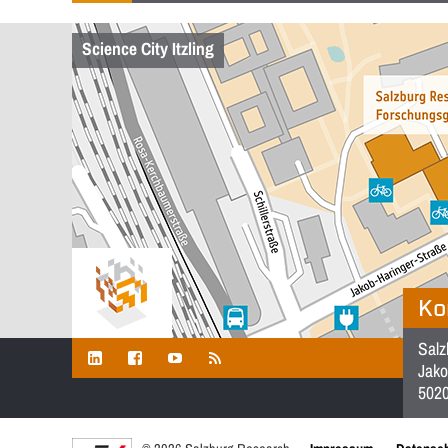
Science City Itzling
Ko
Salz
Jako
5020