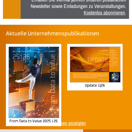
Newsletter sowie Einladungen zu Veranstaltungen.
Kostenlos abonnieren
.
Aktuelle Unternehmenspublikationen
Update 1|26
From Data to Value 2025 | 26
Alle Unternehmenspublikationen anzeigen