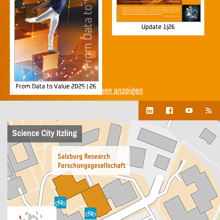
Update 1|26
From Data to Value 2025 | 26
Alle Unternehmenspublikationen anzeigen
Science City Itzling