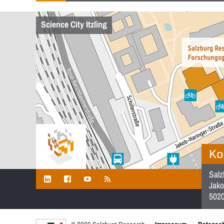
Science City Itzling
Ko
Salz
Jako
5020