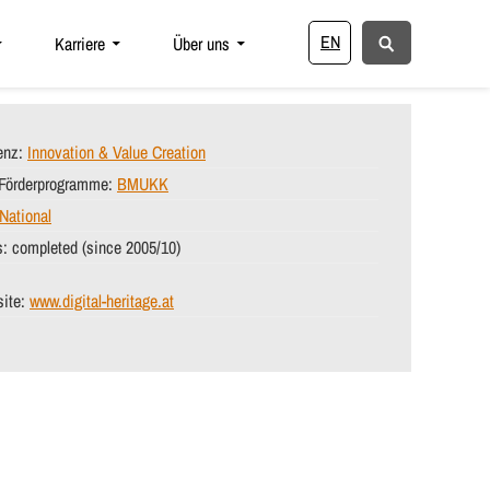
EN
Karriere
Über uns
enz:
Innovation & Value Creation
/Förderprogramme:
BMUKK
National
s:
completed (since 2005/10)
ite:
www.digital-heritage.at