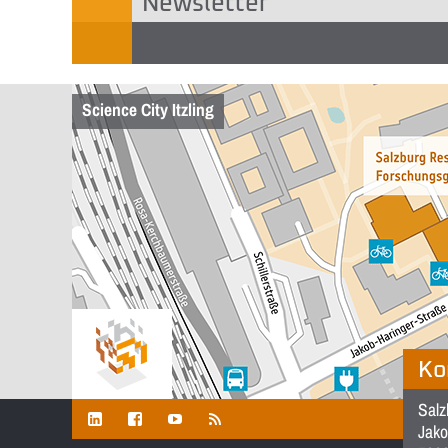
Newsletter
Science City Itzling
Ko
Salz
Jako