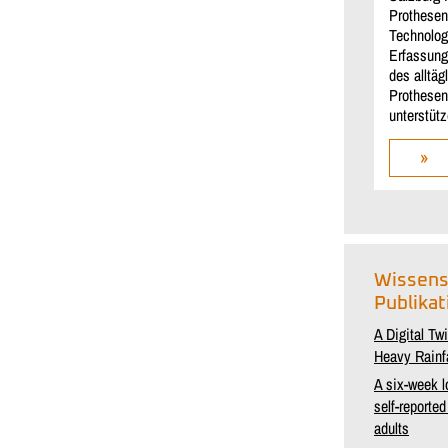
Prothesen
Technolog
Erfassung
des alltä
Prothesent
unterstütz
»
Wissens
Publika
A Digital Tw
Heavy Rainf
A six-week l
self-reporte
adults