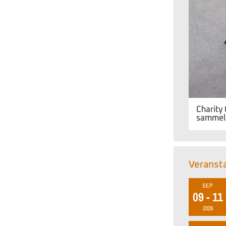
Charity
sammeln
Veranst
SEP
09 - 11
2026