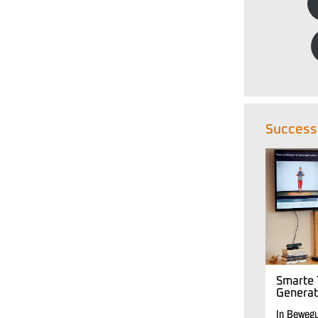
Success
Smarte 
Generati
In Bewegu