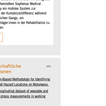
herstellers Saphenus Medical
y ein mobiles System zur
 der Kontaktzeitdifferenz während
glichen Gangs, um
räger:innen in der Rehabilitation zu
en.
chaftliche
alle
tionen
in-Based Methodology for Identifying
all Hazard Locations on Motorways.
ongitudinal dataset of wearable and
d stress measurements in working