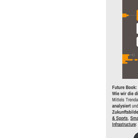
Future Book:
Wie wir die d
Mittels Trend
analysiert
und
Zukunftsbild
& Sports
,
Sma
Infrastructure
: