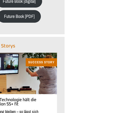
Future Book [digital]
Future Book [PDF]
 Storys
SUCCESS STORY
Technologie hält die
on 55+ fit
ng bleiben – so lässt sich