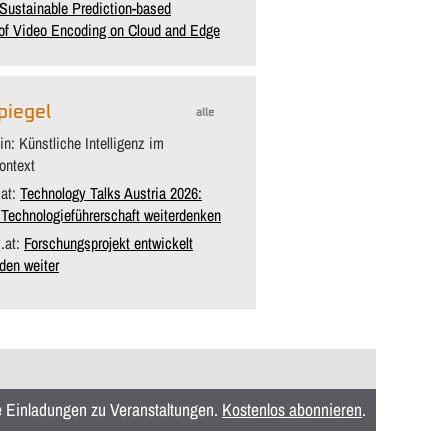
ustainable Prediction-based
 of Video Encoding on Cloud and Edge
piegel
alle
in: Künstliche Intelligenz im
ontext
.at:
Technology Talks Austria 2026:
echnologieführerschaft weiterdenken
s.at:
Forschungsprojekt entwickelt
den weiter
ie Einladungen zu Veranstaltungen.
Kostenlos abonnieren
.