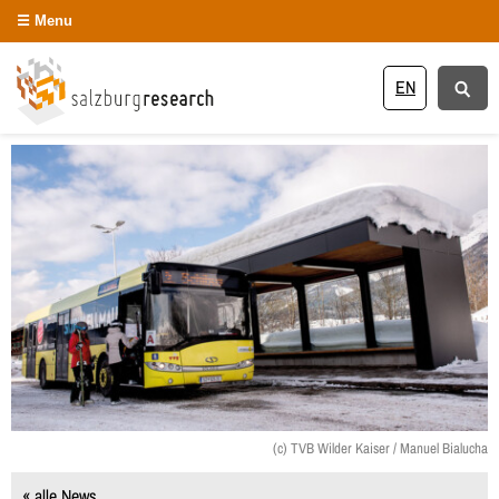
Menu
EN
(c) TVB Wilder Kaiser / Manuel Bialucha
« alle News