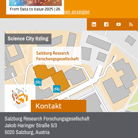
From Data to Value 2025 | 26
Alle Unternehmenspublikationen anzeigen
Science City Itzling
Kontakt
Salzburg Research Forschungsgesellschaft
Jakob Haringer Straße 5/3
5020 Salzburg, Austria