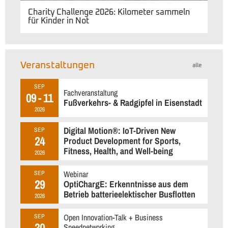
Charity Challenge 2026: Kilometer sammeln
für Kinder in Not
Veranstaltungen
alle
SEP
Fachveranstaltung
09 - 11
Fußverkehrs- & Radgipfel in Eisenstadt
2026
Digital Motion®: IoT-Driven New
SEP
24
Product Development for Sports,
Fitness, Health, and Well-being
2026
Webinar
SEP
29
OptiChargE: Erkenntnisse aus dem
Betrieb batterieelektischer Busflotten
2026
Open Innovation-Talk + Business
SEP
30
Speednetworking