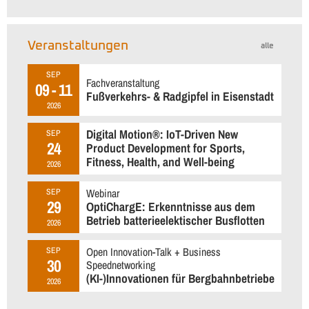
Veranstaltungen
alle
SEP
Fachveranstaltung
09 - 11
Fußverkehrs- & Radgipfel in Eisenstadt
2026
Digital Motion®: IoT-Driven New
SEP
24
Product Development for Sports,
Fitness, Health, and Well-being
2026
Webinar
SEP
29
OptiChargE: Erkenntnisse aus dem
Betrieb batterieelektischer Busflotten
2026
Open Innovation-Talk + Business
SEP
30
Speednetworking
(KI-)Innovationen für Bergbahnbetriebe
2026