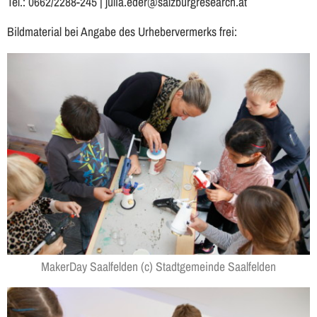
Tel.: 0662/2288-245 | julia.eder@salzburgresearch.at
Bildmaterial bei Angabe des Urhebervermerks frei:
MakerDay Saalfelden (c) Stadtgemeinde Saalfelden