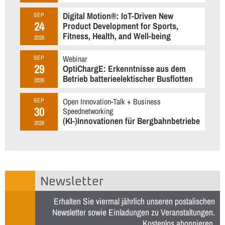
Digital Motion®: IoT-Driven New
SEP
24
Product Development for Sports,
Fitness, Health, and Well-being
2026
Webinar
SEP
29
OptiChargE: Erkenntnisse aus dem
Betrieb batterieelektischer Busflotten
2026
Open Innovation-Talk + Business
SEP
30
Speednetworking
(KI-)Innovationen für Bergbahnbetriebe
2026
Newsletter
Erhalten Sie viermal jährlich unseren postalischen
Newsletter sowie Einladungen zu Veranstaltungen.
Kostenlos abonnieren
.