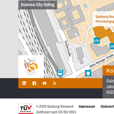
Science City Itzling
Ko
Salz
Jako
5020
© 2026 Salzburg Research
Impressum
Datensch
Zertifiziert nach EN ISO 9001