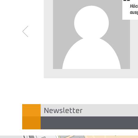
den Kunden
Höc
aus
riedenheitsumfrage
Newsletter