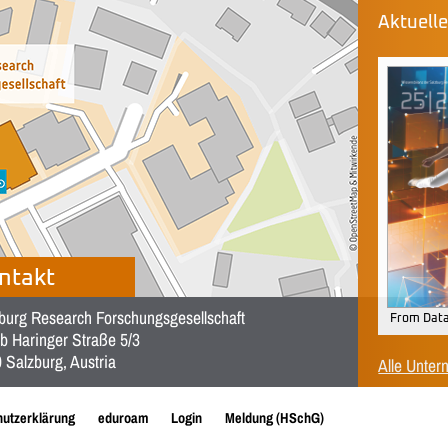
Aktuell
ntakt
burg Research Forschungsgesellschaft
From Data
b Haringer Straße 5/3
 Salzburg, Austria
Alle Unter
utzerklärung
eduroam
Login
Meldung (HSchG)